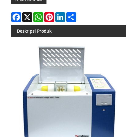
Facebook
X
WhatsApp
Pinterest
LinkedIn
Share
Deskripsi Produk