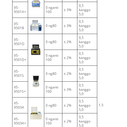
0,5
VS-
0 nganti
± 3%
kanggo
1
9501A+
100
5,0
0,5
VS-
0 ng80
± 3%
kanggo
1
9501B
5,0
0,5
VS-
0 ng80
± 2%
kanggo
1
9501D
5,0
0,5
VS-
0 nganti
± 2%
kanggo
1
9501D+
100
5,0
0,5
VS-
0 ng80
± 2%
kanggo
1
9501S
5,0
0,5
VS-
0 nganti
± 3%
kanggo
1
9501S+
100
5,0
0,5
VS-
1.5
0 ng80
± 2%
kanggo
3
9503A
5,0
0,5
VS-
0 nganti
± 2%
kanggo
3
9503A+
100
5,0