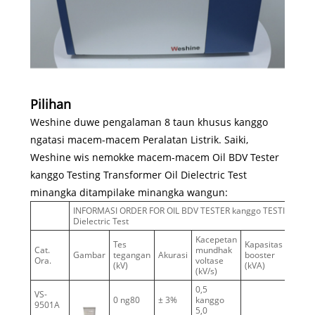
Pilihan
Weshine duwe pengalaman 8 taun khusus kanggo
ngatasi macem-macem Peralatan Listrik. Saiki,
Weshine wis nemokke macem-macem Oil BDV Tester
kanggo Testing Transformer Oil Dielectric Test
minangka ditampilake minangka wangun:
INFORMASI ORDER FOR OIL BDV TESTER kanggo TESTING Tran
Dielectric Test
Kacepetan
Tes
Kapasitas
Nome
Cat.
mundhak
Gambar
tegangan
Akurasi
booster
posisi
Ora.
voltase
(kV)
(kVA)
test
(kV/s)
0,5
VS-
0 ng80
± 3%
kanggo
1
9501A
5,0