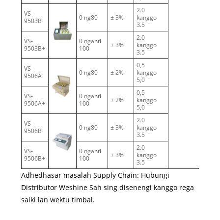
2.0
VS-
0 ng80
± 3%
kanggo
3
9503B
3.5
2.0
VS-
0 nganti
± 3%
kanggo
3
9503B+
100
3.5
0,5
VS-
0 ng80
± 2%
kanggo
6
9506A
5,0
0,5
VS-
0 nganti
± 2%
kanggo
6
9506A+
100
5,0
2.0
VS-
0 ng80
± 3%
kanggo
6
9506B
3.5
2.0
VS-
0 nganti
± 3%
kanggo
6
9506B+
100
3.5
Adhedhasar masalah Supply Chain: Hubungi
Distributor Weshine Sah sing disenengi kanggo rega
saiki lan wektu timbal.