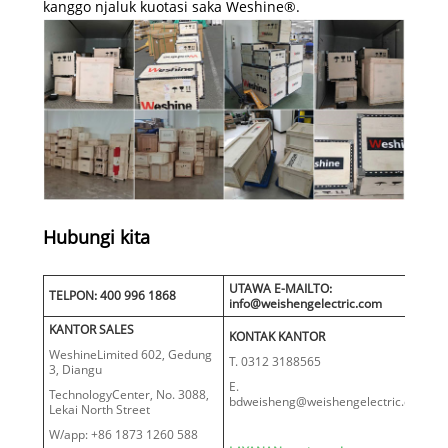
kanggo njaluk kuotasi saka Weshine®.
Hubungi kita
UTAWA E-MAILTO:
TELPON: 400 996 1868
info@weishengelectric.com
KANTOR SALES
KONTAK KANTOR
WeshineLimited 602, Gedung
T. 0312 3188565
3, Diangu
E.
TechnologyCenter, No. 3088,
bdweisheng@weishengelectric.com
Lekai North Street
W/app: +86 1873 1260 588