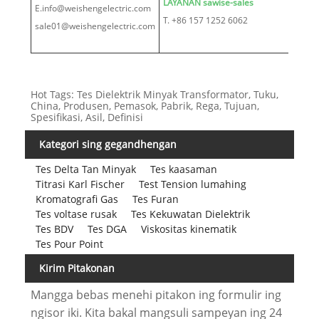
LAYANAN sawise-sales
E.info@weishengelectric.com
T. +86 157 1252 6062
sale01@weishengelectric.com
Hot Tags: Tes Dielektrik Minyak Transformator, Tuku,
China, Produsen, Pemasok, Pabrik, Rega, Tujuan,
Spesifikasi, Asil, Definisi
Kategori sing gegandhengan
Tes Delta Tan Minyak
Tes kaasaman
Titrasi Karl Fischer
Test Tension lumahing
Kromatografi Gas
Tes Furan
Tes voltase rusak
Tes Kekuwatan Dielektrik
Tes BDV
Tes DGA
Viskositas kinematik
Tes Pour Point
Kirim Pitakonan
Mangga bebas menehi pitakon ing formulir ing
ngisor iki. Kita bakal mangsuli sampeyan ing 24