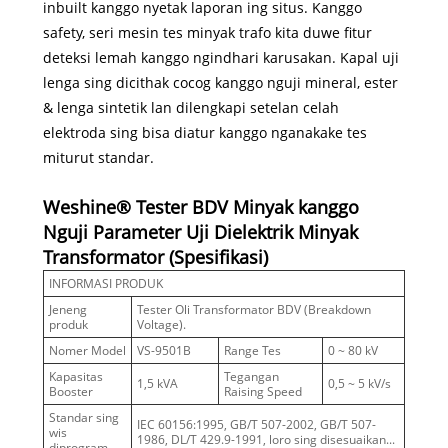
inbuilt kanggo nyetak laporan ing situs. Kanggo
safety, seri mesin tes minyak trafo kita duwe fitur
deteksi lemah kanggo ngindhari karusakan. Kapal uji
lenga sing dicithak cocog kanggo nguji mineral, ester
& lenga sintetik lan dilengkapi setelan celah
elektroda sing bisa diatur kanggo nganakake tes
miturut standar.
Weshine® Tester BDV Minyak kanggo
Nguji Parameter Uji Dielektrik Minyak
Transformator (Spesifikasi)
INFORMASI PRODUK
Jeneng
Tester Oli Transformator BDV (Breakdown
produk
Voltage).
Nomer Model
VS-9501B
Range Tes
0 ~ 80 kV
Kapasitas
Tegangan
1,5 kVA
0,5 ~ 5 kV/s
Booster
Raising Speed
Standar sing
IEC 60156:1995, GB/T 507-2002, GB/T 507-
wis
1986, DL/T 429.9-1991, loro sing disesuaikan...
diprogram