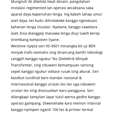
Mungsuh iki dikelola liwat desain, pangolahan
instalasi regimented lan operasi wicaksana saka
aparat daya kapenuhan lenga. Ing kabeh tahap umur
aset daya, tes kudu ditindakake kanggo ngevaluasi
kahanan lenga insulasi. Nyatane, kanggo sawetara
aset, bisa dianggep manawa lenga diuji luwih kerep
tinimbang komponen liyane.
Weshine nyipta seri VS-9501 minangka kit uji BDV
minyak trafo otomatis sing dirancang kanthi teknologi
canggih kanggo ngukur Tes Dielektrik Minyak
Transformer, sing nduweni kemampuan sensing
cepet kanggo ngukur voltase rusak sing akurat. Seri
kasebut tundhuk karo standar nasional &
internasional kanggo urutan tes lan uga nduweni
urutan tes sing disesuaikan karo pangguna. Seri
dilengkapi tampilan layar tutul werna gedhe kanggo
operasi gampang. Diwenehake karo memori internal
kanggo nyimpen nganti 100 tes & printer termal