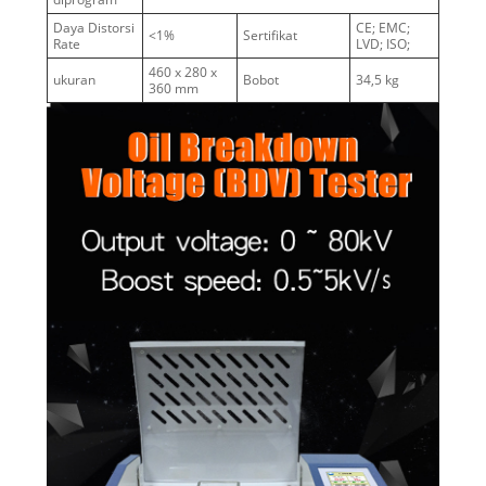
Daya Distorsi
CE; EMC;
<1%
Sertifikat
Rate
LVD; ISO;
460 x 280 x
ukuran
Bobot
34,5 kg
360 mm