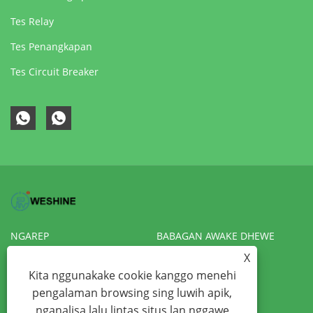
Tes Relay
Tes Penangkapan
Tes Circuit Breaker
NGAREP
BABAGAN AWAKE DHEWE
X
PRODUK
KABAR
Kita nggunakake cookie kanggo menehi
NGUNDHUH
KIRIM PITAKONAN
pengalaman browsing sing luwih apik,
HUBUNGI KITA
VR
nganalisa lalu lintas situs lan nggawe