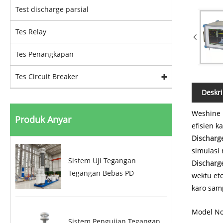
Test discharge parsial
Tes Relay
Tes Penangkapan
Tes Circuit Breaker
Deskri
Weshine 
Produk Anyar
efisien 
Discharge
simulasi
Sistem Uji Tegangan
Discharge
Tegangan Bebas PD
wektu et
karo sam
Model No
Sistem Pengujian Tegangan