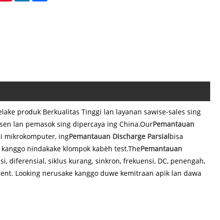
ake produk Berkualitas Tinggi lan layanan sawise-sales sing
sen lan pemasok sing dipercaya ing China.Our
Pemantauan
i mikrokomputer, ing
Pemantauan Discharge Parsial
bisa
 kanggo nindakake klompok kabèh test.The
Pemantauan
si, diferensial, siklus kurang, sinkron, frekuensi, DC, penengah,
llent. Looking nerusake kanggo duwe kemitraan apik lan dawa