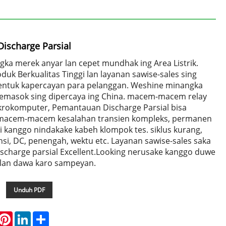
ischarge Parsial
ka merek anyar lan cepet mundhak ing Area Listrik.
uk Berkualitas Tinggi lan layanan sawise-sales sing
 entuk kapercayan para pelanggan. Weshine minangka
emasok sing dipercaya ing China. macem-macem relay
ikrokomputer, Pemantauan Discharge Parsial bisa
 macem-macem kesalahan transien kompleks, permanen
i kanggo nindakake kabeh klompok tes. siklus kurang,
nsi, DC, penengah, wektu etc. Layanan sawise-sales saka
charge parsial Excellent.Looking nerusake kanggo duwe
 lan dawa karo sampeyan.
Unduh PDF
hatsApp
Pinterest
LinkedIn
Share