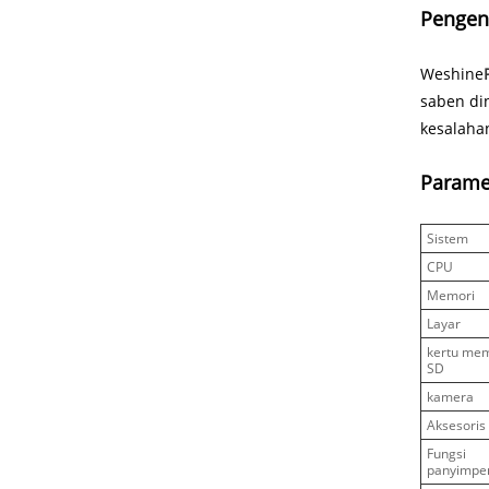
Pengen
Weshine
saben din
kesalahan
Parame
Sistem
CPU
Memori
Layar
kertu me
SD
kamera
Aksesoris
Fungsi
panyimpe