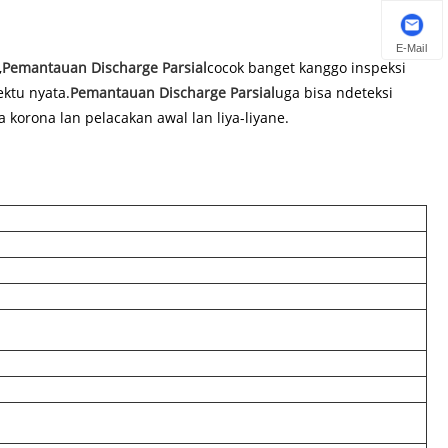
E-Mail
,
Pemantauan Discharge Parsial
cocok banget kanggo inspeksi
ektu nyata.
Pemantauan Discharge Parsial
uga bisa ndeteksi
 korona lan pelacakan awal lan liya-liyane.