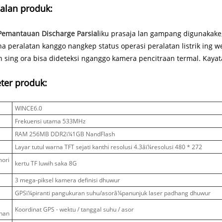
alan produk:
Pemantauan Discharge Parsial
iku prasaja lan gampang digunakake
a peralatan kanggo nangkep status operasi peralatan listrik ing w
 sing ora bisa dideteksi nganggo kamera pencitraan termal. Kayata
ter produk:
WINCE6.0
Frekuensi utama 533MHz
RAM 256MB DDR2ï¼1GB NandFlash
Layar tutul warna TFT sejati kanthi resolusi 4.3âï¼resolusi 480 * 272
mori
kertu TF luwih saka 8G
3 mega-piksel kamera definisi dhuwur
GPSï¼piranti pangukuran suhu/asorâ¼panunjuk laser padhang dhuwur
Koordinat GPS - wektu / tanggal suhu / asor
nan