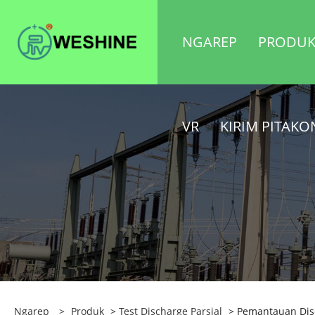
NGAREP
PRODU
VR
KIRIM PITAK
Ngarep
>
Produk
>
Test Discharge Parsial
> Pemantauan Disc