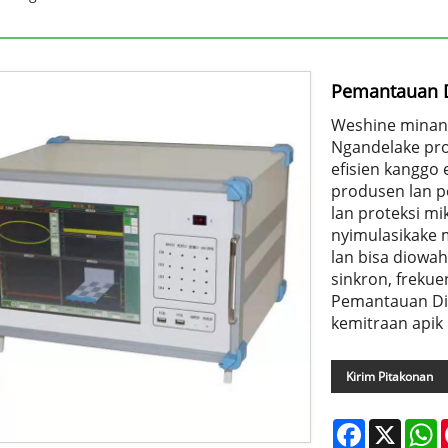
Pemantauan D
Weshine minang
Ngandelake prod
efisien kanggo
produsen lan p
lan proteksi m
nyimulasikake
lan bisa diowah
sinkron, frekue
Pemantauan Dis
kemitraan apik
Kirim Pitakonan
Facebook
X
W