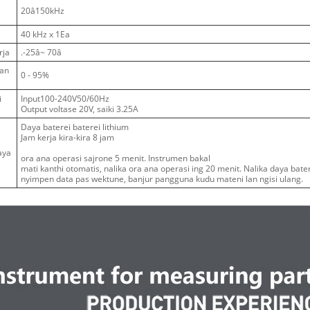
20â150kHz
40 kHz x 1Ea
rja
.-25â~ 70â
an
0 - 95%
i
Input100-240V50/60Hz
Output voltase 20V, saiki 3.25A
Daya baterei baterei lithium
Jam kerja kira-kira 8 jam
aya
ora ana operasi sajrone 5 menit. Instrumen bakal
mati kanthi otomatis, nalika ora ana operasi ing 20 menit. Nalika daya ba
nyimpen data pas wektune, banjur pangguna kudu mateni lan ngisi ulang.