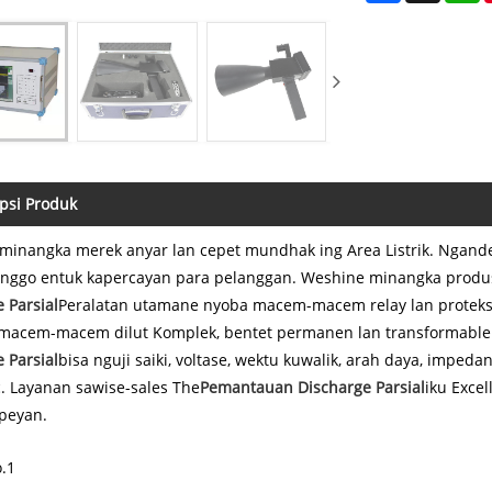
psi Produk
minangka merek anyar lan cepet mundhak ing Area Listrik. Ngandel
kanggo entuk kapercayan para pelanggan. Weshine minangka produ
 Parsial
Peralatan utamane nyoba macem-macem relay lan proteks
 macem-macem dilut Komplek, bentet permanen lan transformable
 Parsial
bisa nguji saiki, voltase, wektu kuwalik, arah daya, impedan
c. Layanan sawise-sales The
Pemantauan Discharge Parsial
iku Exce
peyan.
.1