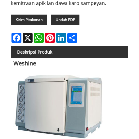
kemitraan apik lan dawa karo sampeyan.
Kirim Pitakonan
Unduh PDF
Facebook
X
WhatsApp
Pinterest
LinkedIn
Share
Deskripsi Produk
Weshine