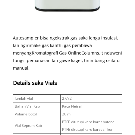
Autosampler bisa ngekstrak gas saka lenga insulasi,
lan ngirimake gas kanthi gas pembawa
menyang
Kromatografi Gas Online
Columns.It nduweni
fungsi pemanasan lan gawe kaget, tinimbang osilator
manual.
Details saka Vials
Jumlah vial
27/72
Bahan Vial Kab
Kaca Netral
Volume botol
20 ml
PTFE ditutupi karo karet butene
Vial Septum Kab
PTFE ditutupi karo karet silikon