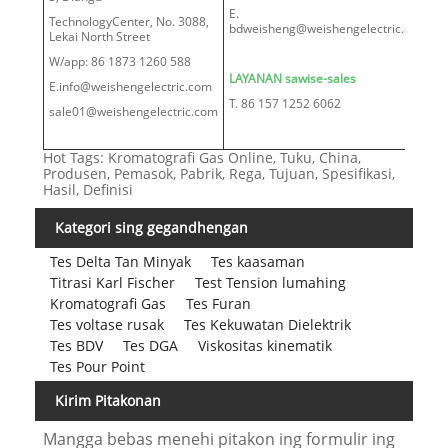
E.
TechnologyCenter, No. 3088,
bdweisheng@weishengelectric.com
Lekai North Street
W/app: 86 1873 1260 588
LAYANAN sawise-sales
E.info@weishengelectric.com
T. 86 157 1252 6062
sale01@weishengelectric.com
Hot Tags: Kromatografi Gas Online, Tuku, China,
Produsen, Pemasok, Pabrik, Rega, Tujuan, Spesifikasi,
Hasil, Definisi
Kategori sing gegandhengan
Tes Delta Tan Minyak
Tes kaasaman
Titrasi Karl Fischer
Test Tension lumahing
Kromatografi Gas
Tes Furan
Tes voltase rusak
Tes Kekuwatan Dielektrik
Tes BDV
Tes DGA
Viskositas kinematik
Tes Pour Point
Kirim Pitakonan
Mangga bebas menehi pitakon ing formulir ing