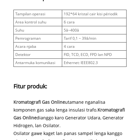
Tampilan operasi
192*64 kristal cair kisi périodik
Area kontrol suhu
6 cara
Suhu
5â~400â
Pemrograman
Tarif 0,1 ~ 39â/min
Acara njaba
4 cara
Detektor
FID, TCD, ECD, FPD lan NPD
Antarmuka komunikasi
Ethernet: IEEE802.3
Fitur produk:
Kromatografi Gas Online
utamane nganalisa
komponen gas saka lenga insulasi trafo.
Kromatografi
Gas Online
dianggo karo Generator Udara, Generator
Hidrogen, lan Osilator.
Osilator gawe kaget lan panas sampel lenga kanggo