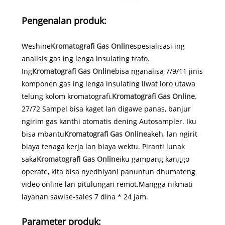
Pengenalan produk:
Weshine
Kromatografi Gas Online
spesialisasi ing
analisis gas ing lenga insulating trafo.
Ing
Kromatografi Gas Online
bisa nganalisa 7/9/11 jinis
komponen gas ing lenga insulating liwat loro utawa
telung kolom kromatografi.
Kromatografi Gas Online
.
27/72 Sampel bisa kaget lan digawe panas, banjur
ngirim gas kanthi otomatis dening Autosampler. Iku
bisa mbantu
Kromatografi Gas Online
akeh, lan ngirit
biaya tenaga kerja lan biaya wektu. Piranti lunak
saka
Kromatografi Gas Online
iku gampang kanggo
operate, kita bisa nyedhiyani panuntun dhumateng
video online lan pitulungan remot.Mangga nikmati
layanan sawise-sales 7 dina * 24 jam.
Parameter produk: