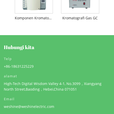
Komponen Kromatografi Gas
Kromatografi Gas GC
Hubungi kita
Telp
+86-18631225229
alamat
High-Tech Digital Wisdom Valley 4-1, No.3099，Xiangyang
North Street,Baoding，Hebei,China 071051
Email
weshine@weshinelectric.com