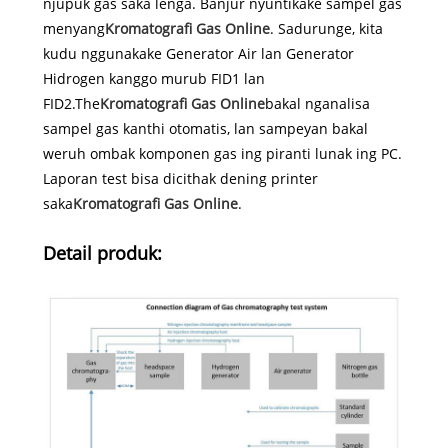
njupuk gas saka lenga. Banjur nyuntikake sampel gas
menyang
Kromatografi Gas Online
. Sadurunge, kita
kudu nggunakake Generator Air lan Generator
Hidrogen kanggo murub FID1 lan
FID2.The
Kromatografi Gas Online
bakal nganalisa
sampel gas kanthi otomatis, lan sampeyan bakal
weruh ombak komponen gas ing piranti lunak ing PC.
Laporan test bisa dicithak dening printer
saka
Kromatografi Gas Online
.
Detail produk: