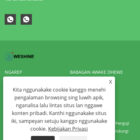
NGAREP
BABAGAN AWAKE DHEWE
X
PRODUK
KABAR
Kita nggunakake cookie kanggo menehi
NGUNDHUH
KIRIM PITAKONAN
pengalaman browsing sing luwih apik,
nganalisa lalu lintas situs lan nggawe
HUBUNGI KITA
VR
konten pribadi. Kanthi nggunakake situs
iki, sampeyan setuju kanggo nggunakake
Hak Cipta © 2022 Weshine Electric Manufacturing Co., Ltd. - Penguji
cookie.
Kebijakan Privasi
Transformer, Penguji Hipot, Penguji Insulasi - Kabeh Hak Dilindungi