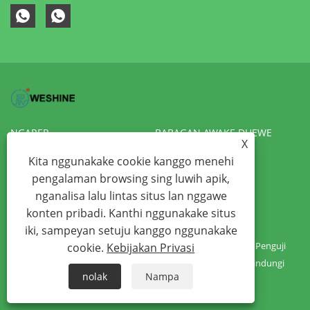
NGAREP
BABAGAN AWAKE DHEWE
X
PRODUK
KABAR
Kita nggunakake cookie kanggo menehi
pengalaman browsing sing luwih apik,
NGUNDHUH
KIRIM PITAKONAN
nganalisa lalu lintas situs lan nggawe
HUBUNGI KITA
VR
konten pribadi. Kanthi nggunakake situs
iki, sampeyan setuju kanggo nggunakake
Hak Cipta © 2022 Weshine Electric Manufacturing Co., Ltd. - Penguji
cookie.
Kebijakan Privasi
Transformer, Penguji Hipot, Penguji Insulasi - Kabeh Hak Dilindungi
nolak
Nampa
Links
Sitemap
RSS
XML
Kebijakan Privasi