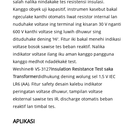
salah nalika nindakake tes resistensi insulasi.
Kanggo obyek uji kapasitif, instrumen kasebut bakal
ngeculake kanthi otomatis liwat resistor internal lan
nuduhake voltase ing terminal ing kisaran 30 V nganti
600 V kanthi voltase sing luwih dhuwur sing
dituduhake dening 'Hi'. Fitur iki bakal menehi indikasi
voltase bosok sawise tes beban reaktif. Nalika
indikator voltase ilang iku aman kanggo pangguna
kanggo medhot ndadékaké test.
Weshine® VS-3127
Insulation Resistance Test saka
Transformer
didhukung dening wolung sel 1,5 V IEC
LR6 (AA). Fitur safety desain kalebu indikator
peringatan voltase dhuwur, tampilan voltase
eksternal sawise tes IR, discharge otomatis beban
reaktif lan timbal tes.
APLIKASI