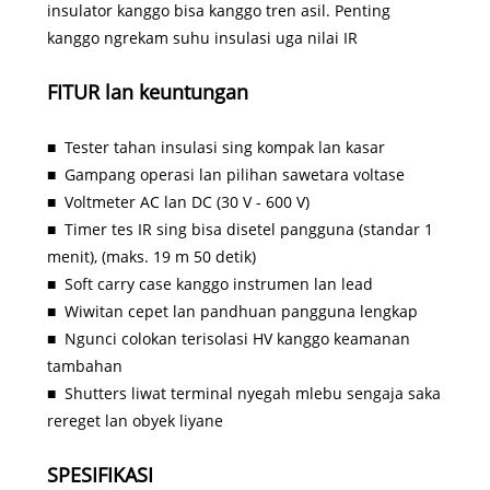
insulator kanggo bisa kanggo tren asil. Penting
kanggo ngrekam suhu insulasi uga nilai IR
FITUR lan keuntungan
■
Tester tahan insulasi sing kompak lan kasar
■
Gampang operasi lan pilihan sawetara voltase
■
Voltmeter AC lan DC (30 V - 600 V)
■
Timer tes IR sing bisa disetel pangguna (standar 1
menit), (maks. 19 m 50 detik)
■
Soft carry case kanggo instrumen lan lead
■
Wiwitan cepet lan pandhuan pangguna lengkap
■
Ngunci colokan terisolasi HV kanggo keamanan
tambahan
■
Shutters liwat terminal nyegah mlebu sengaja saka
rereget lan obyek liyane
SPESIFIKASI