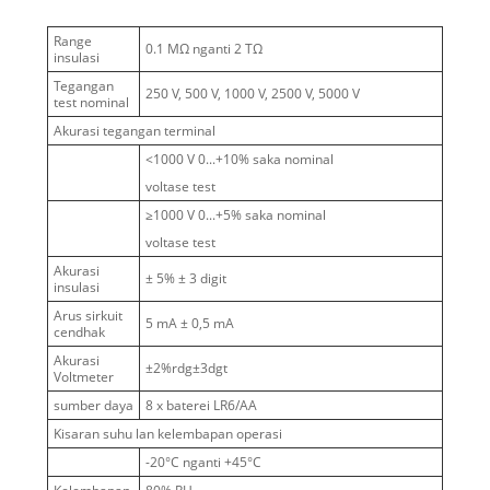
Range
0.1 MΩ nganti 2 TΩ
insulasi
Tegangan
250 V, 500 V, 1000 V, 2500 V, 5000 V
test nominal
Akurasi tegangan terminal
<1000 V 0...+10% saka nominal
voltase test
≥1000 V 0...+5% saka nominal
voltase test
Akurasi
± 5% ± 3 digit
insulasi
Arus sirkuit
5 mA ± 0,5 mA
cendhak
Akurasi
±2%rdg±3dgt
Voltmeter
sumber daya
8 x baterei LR6/AA
Kisaran suhu lan kelembapan operasi
-20°C nganti +45°C