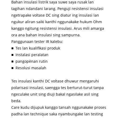
Bahan insulasi listrik saya suwe saya rusak lan
tagihan ndandani larang. Penguji resistensi insulasi
ngetrapake voltase DC sing diatur ing insulasi lan
ngukur aliran saiki kanthi nggunakake hukum Ohm
kanggo ngitung resistensi insulasi. Arus mili amarga
ora ana bahan insulasi sing sampurna.
Panggunaan tester IR kalebu:
■ Tes lan kualifikasi produk
■
Instalasi peralatan
■
pangopènan rutin
■
Resolusi masalah
Tes insulasi kanthi DC voltase dhuwur mengaruhi
polarisasi insulasi, saengga tes berturut-turut tanpa
ngeculake unit sing diuji bakal ngasilake asil sing
beda.
Care kudu dijupuk kanggo tansah nggunakake proses
padha lan technique saka nyambungake lan testing