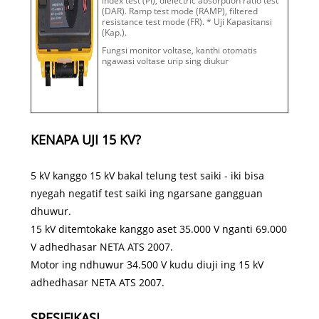
index test (PI), dielectric absorption ratio test
(DAR). Ramp test mode (RAMP), filtered
resistance test mode (FR). * Uji Kapasitansi
(Kap.).
Fungsi monitor voltase, kanthi otomatis
ngawasi voltase urip sing diukur
KENAPA UJI 15 KV?
5 kV kanggo 15 kV bakal telung test saiki - iki bisa
nyegah negatif test saiki ing ngarsane gangguan
dhuwur.
15 kV ditemtokake kanggo aset 35.000 V nganti 69.000
V adhedhasar NETA ATS 2007.
Motor ing ndhuwur 34.500 V kudu diuji ing 15 kV
adhedhasar NETA ATS 2007.
SPESIFIKASI