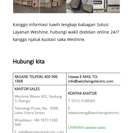
Kanggo informasi luwih lengkap babagan Solusi
Layanan Weshine, hubungi wakil dodolan online 24/7
kanggo njaluk kuotasi saka Weshine.
Hubungi kita
RASANE TELPON: 400 996
Utawa E-MAIL TO:
1868
info@weishengelectric.com
KANTOR SALES
KONTAK KANTOR
Weshine Wates 602, Gedung
3, Diangu
T. 0312 3188565
Teknologi Pusat, No.. 3088,
E.
Lekai Utara Street
bdweisheng@weishengelectric.com
W/aplikasi: +86 1873 1260
588
LAYANAN sawise-sales
E. info@weishengelectric.com