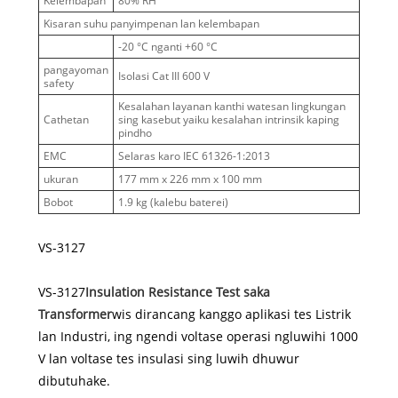
Kelembapan
80% RH
Kisaran suhu panyimpenan lan kelembapan
-20 °C nganti +60 °C
pangayoman
Isolasi Cat III 600 V
safety
Kesalahan layanan kanthi watesan lingkungan
Cathetan
sing kasebut yaiku kesalahan intrinsik kaping
pindho
EMC
Selaras karo IEC 61326-1:2013
ukuran
177 mm x 226 mm x 100 mm
Bobot
1.9 kg (kalebu baterei)
VS-3127
VS-3127
Insulation Resistance Test saka
Transformer
wis dirancang kanggo aplikasi tes Listrik
lan Industri, ing ngendi voltase operasi ngluwihi 1000
V lan voltase tes insulasi sing luwih dhuwur
dibutuhake.