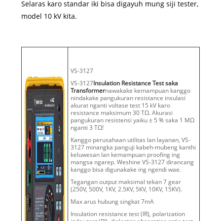
Selaras karo standar iki bisa digayuh mung siji tester,
model 10 kV kita.
VS-3127
VS-3127
Insulation Resistance Test saka
Transformer
nawakake kemampuan kanggo
nindakake pangukuran resistance insulasi
akurat nganti voltase test 15 kV karo
resistance maksimum 30 TΩ. Akurasi
pangukuran resistensi yaiku ± 5 % saka 1 MΩ
nganti 3 TΩ!
Kanggo perusahaan utilitas lan layanan, VS-
3127 minangka panguji kabeh-mubeng kanthi
keluwesan lan kemampuan proofing ing
mangsa ngarep. Weshine VS-3127 dirancang
kanggo bisa digunakake ing ngendi wae.
Tegangan output maksimal tekan 7 gear
(250V, 500V, 1KV, 2.5KV, 5KV, 10KV, 15KV).
Max arus hubung singkat 7mA
Insulation resistance test (IR), polarization