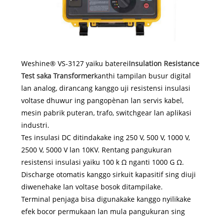
Weshine® VS-3127 yaiku baterei
Insulation Resistance
Test saka Transformer
kanthi tampilan busur digital
lan analog, dirancang kanggo uji resistensi insulasi
voltase dhuwur ing pangopènan lan servis kabel,
mesin pabrik puteran, trafo, switchgear lan aplikasi
industri.
Tes insulasi DC ditindakake ing 250 V, 500 V, 1000 V,
2500 V, 5000 V lan 10KV. Rentang pangukuran
resistensi insulasi yaiku 100 k Ω nganti 1000 G Ω.
Discharge otomatis kanggo sirkuit kapasitif sing diuji
diwenehake lan voltase bosok ditampilake.
Terminal penjaga bisa digunakake kanggo nyilikake
efek bocor permukaan lan mula pangukuran sing