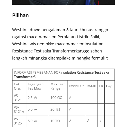
Pilihan
Weshine duwe pengalaman 8 taun khusus kanggo
ngatasi macem-macem Peralatan Listrik. Saiki,
Weshine wis nemokke macem-macem
Insulation
Resistance Test saka Transformer
kanggo saben
langkah minangka ditampilake minangka formulir:
INFORMASI PEMESANAN FOR
Insulation Resistance Test saka
Transformer
S
Cat.
Tegangan
Max Test
IR/PI/DAR
RAMP
FR
Cap.
Ora.
Tes Max
Range
VS-
2,5 kV
100 GΩ
√
3121
VS-
5,0 kv
20 TΩ
√
3121A
VS-
5,0 kv
10 TΩ
√
√
√
3125