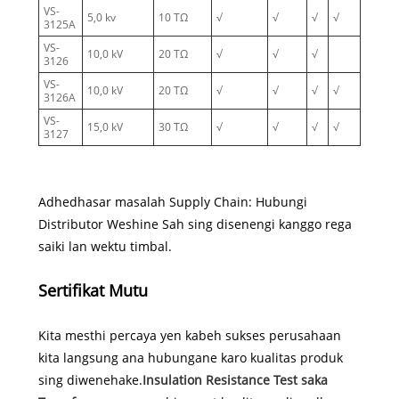
VS-
5,0 kv
10 TΩ
√
√
√
√
3125A
VS-
10,0 kV
20 TΩ
√
√
√
3126
VS-
10,0 kV
20 TΩ
√
√
√
√
3126A
VS-
15,0 kV
30 TΩ
√
√
√
√
3127
Adhedhasar masalah Supply Chain: Hubungi
Distributor Weshine Sah sing disenengi kanggo rega
saiki lan wektu timbal.
Sertifikat Mutu
Kita mesthi percaya yen kabeh sukses perusahaan
kita langsung ana hubungane karo kualitas produk
sing diwenehake.
Insulation Resistance Test saka