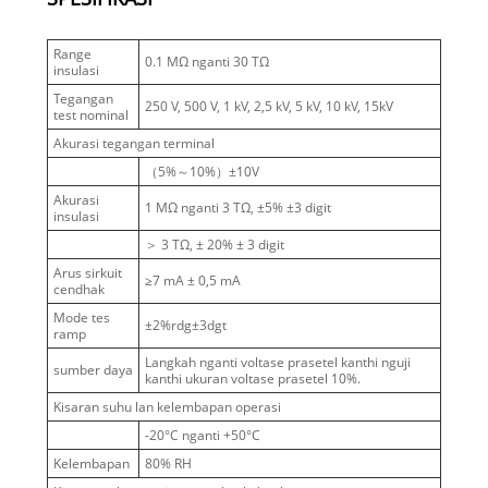
Range
0.1 MΩ nganti 30 TΩ
insulasi
Tegangan
250 V, 500 V, 1 kV, 2,5 kV, 5 kV, 10 kV, 15kV
test nominal
Akurasi tegangan terminal
（5%～10%）±10V
Akurasi
1 MΩ nganti 3 TΩ, ±5% ±3 digit
insulasi
＞ 3 TΩ, ± 20% ± 3 digit
Arus sirkuit
≥7 mA ± 0,5 mA
cendhak
Mode tes
±2%rdg±3dgt
ramp
Langkah nganti voltase prasetel kanthi nguji
sumber daya
kanthi ukuran voltase prasetel 10%.
Kisaran suhu lan kelembapan operasi
-20°C nganti +50°C
Kelembapan
80% RH