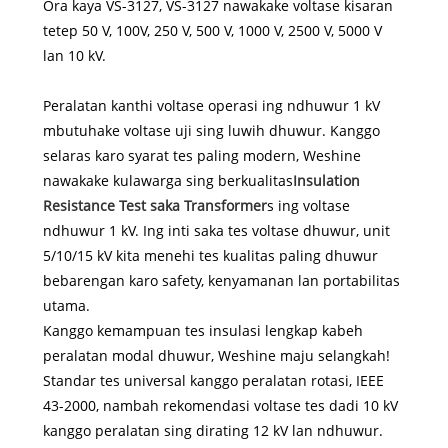
Ora kaya VS-3127, VS-3127 nawakake voltase kisaran
tetep 50 V, 100V, 250 V, 500 V, 1000 V, 2500 V, 5000 V
lan 10 kV.
Peralatan kanthi voltase operasi ing ndhuwur 1 kV
mbutuhake voltase uji sing luwih dhuwur. Kanggo
selaras karo syarat tes paling modern, Weshine
nawakake kulawarga sing berkualitas
Insulation
Resistance Test saka Transformer
s ing voltase
ndhuwur 1 kV. Ing inti saka tes voltase dhuwur, unit
5/10/15 kV kita menehi tes kualitas paling dhuwur
bebarengan karo safety, kenyamanan lan portabilitas
utama.
Kanggo kemampuan tes insulasi lengkap kabeh
peralatan modal dhuwur, Weshine maju selangkah!
Standar tes universal kanggo peralatan rotasi, IEEE
43-2000, nambah rekomendasi voltase tes dadi 10 kV
kanggo peralatan sing dirating 12 kV lan ndhuwur.