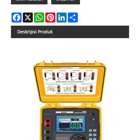
Facebook
X
WhatsApp
Pinterest
LinkedIn
Share
Deskripsi Produk