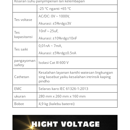
Kisaran suhu panyimpenan lan kelembapan
-25 °C nganti +65 °C
AC/DC: 0V ~ 1000V,
Tes voltase
Akurasi: ±5%rdg±3V
10nF～25uF,
Tes
kapasitansi
Akurasi: ±10%rdg±10nF
0,01nA ~ 7mA,
Tes saiki
Akurasi: ±5%rdg±0.5nA
pangayoman
Isolasi Cat III 600 V
safety
Kesalahan layanan kanthi watesan lingkungan
Cathetan
sing kasebut yaiku kesalahan intrinsik kaping
pindho
EMC
Selaras karo IEC 61326-1:2013
ukuran
280 mm x 260 mm x 160 mm
Bobot
4,9 kg (kalebu baterei)