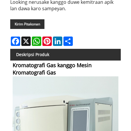
Looking nerusake kanggo duwe kemitraan apik
lan dawa karo sampeyan.
Kirim Pitakonan
Facebook
X
WhatsApp
Pinterest
LinkedIn
Share
Deskripsi Produk
Kromatografi Gas kanggo Mesin
Kromatografi Gas