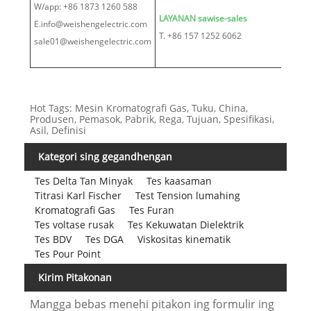
W/app: +86 1873 1260 588
LAYANAN sawise-sales
E.info@weishengelectric.com
T. +86 157 1252 6062
sale01@weishengelectric.com
Hot Tags: Mesin Kromatografi Gas, Tuku, China,
Produsen, Pemasok, Pabrik, Rega, Tujuan, Spesifikasi,
Asil, Definisi
Kategori sing gegandhengan
Tes Delta Tan Minyak
Tes kaasaman
Titrasi Karl Fischer
Test Tension lumahing
Kromatografi Gas
Tes Furan
Tes voltase rusak
Tes Kekuwatan Dielektrik
Tes BDV
Tes DGA
Viskositas kinematik
Tes Pour Point
Kirim Pitakonan
Mangga bebas menehi pitakon ing formulir ing