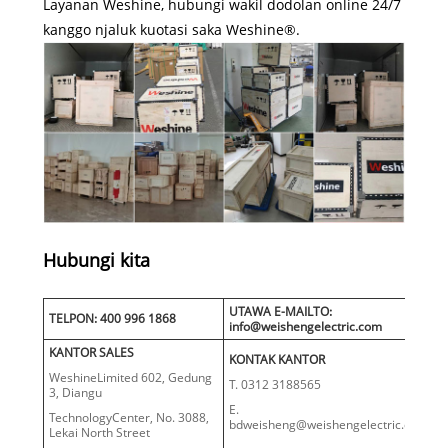
Layanan Weshine, hubungi wakil dodolan online 24/7
kanggo njaluk kuotasi saka Weshine®.
Hubungi kita
UTAWA E-MAILTO:
TELPON: 400 996 1868
info@weishengelectric.com
KANTOR SALES
KONTAK KANTOR
WeshineLimited 602, Gedung
T. 0312 3188565
3, Diangu
E.
TechnologyCenter, No. 3088,
bdweisheng@weishengelectric.com
Lekai North Street