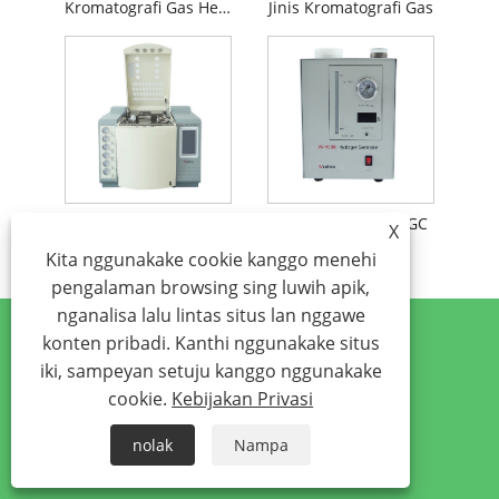
Kromatografi Gas Headspace
Jinis Kromatografi Gas
Komponen Kromatografi Gas
Kromatografi Gas GC
X
Kita nggunakake cookie kanggo menehi
pengalaman browsing sing luwih apik,
nganalisa lalu lintas situs lan nggawe
konten pribadi. Kanthi nggunakake situs
Hubungi kita
iki, sampeyan setuju kanggo nggunakake
cookie.
Kebijakan Privasi
Telp
+86-18631225229
nolak
Nampa
alamat