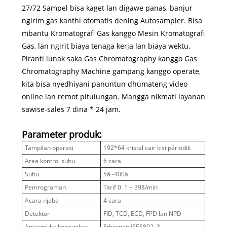
27/72 Sampel bisa kaget lan digawe panas, banjur
ngirim gas kanthi otomatis dening Autosampler. Bisa
mbantu Kromatografi Gas kanggo Mesin Kromatografi
Gas, lan ngirit biaya tenaga kerja lan biaya wektu.
Piranti lunak saka Gas Chromatography kanggo Gas
Chromatography Machine gampang kanggo operate,
kita bisa nyedhiyani panuntun dhumateng video
online lan remot pitulungan. Mangga nikmati layanan
sawise-sales 7 dina * 24 jam.
Parameter produk:
Tampilan operasi
192*64 kristal cair kisi périodik
Area kontrol suhu
6 cara
Suhu
5â~400â
Pemrograman
Tarif 0. 1 ~ 39â/min
Acara njaba
4 cara
Detektor
FID, TCD, ECD, FPD lan NPD
Antarmuka komunikasi
Ethernet: IEEE802. 3