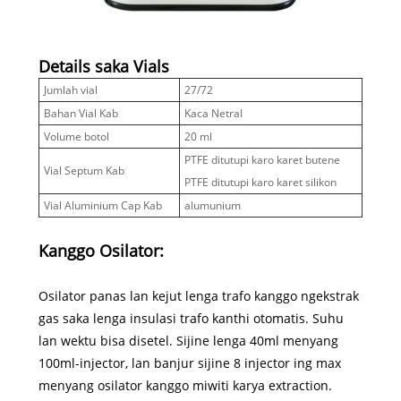
Details saka Vials
Jumlah vial
27/72
Bahan Vial Kab
Kaca Netral
Volume botol
20 ml
PTFE ditutupi karo karet butene
Vial Septum Kab
PTFE ditutupi karo karet silikon
Vial Aluminium Cap Kab
alumunium
Kanggo Osilator:
Osilator panas lan kejut lenga trafo kanggo ngekstrak
gas saka lenga insulasi trafo kanthi otomatis. Suhu
lan wektu bisa disetel. Sijine lenga 40ml menyang
100ml-injector, lan banjur sijine 8 injector ing max
menyang osilator kanggo miwiti karya extraction.