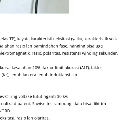
TP), kayata karakteristik eksitasi (yaiku, karakteristik volt-
esalahan rasio lan pamindahan fase, nanging bisa uga
ektromagnetik, rasio, polaritas, resistensi winding sekunder,
kurva kesalahan 10%, faktor limit akurasi (ALF), faktor
(Kr), jenuh lan ora jenuh induktansi lsp.
s CT ing voltase lutut nganti 30 kV.
nalika dipateni. Sawise tes rampung, data bisa dikirim
 WORD.
ksitasi, rasio lan olaritas.