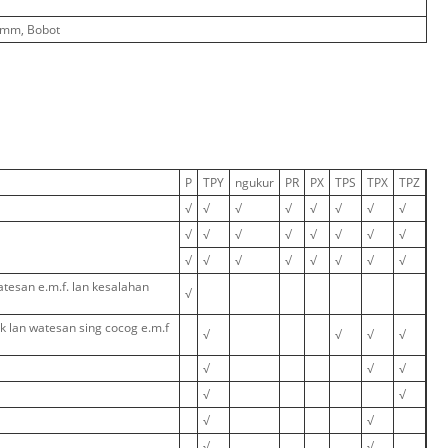
mm, Bobot
P
TPY
ngukur
PR
PX
TPS
TPX
TPZ
√
√
√
√
√
√
√
√
√
√
√
√
√
√
√
√
√
√
√
√
√
√
√
√
tesan e.m.f. lan kesalahan
√
k lan watesan sing cocog e.m.f
√
√
√
√
√
√
√
√
√
√
√
√
√