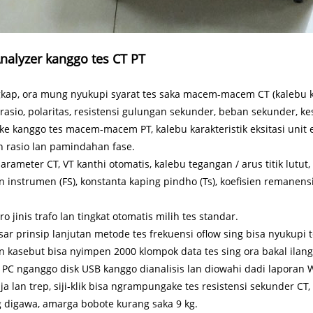
nalyzer kanggo tes CT PT
gkap, ora mung nyukupi syarat tes saka macem-macem CT (kalebu kelas 
rasio, polaritas, resistensi gulungan sekunder, beban sekunder, k
e kanggo tes macem-macem PT, kalebu karakteristik eksitasi unit el
n rasio lan pamindahan fase.
rameter CT, VT kanthi otomatis, kalebu tegangan / arus titik lutut, 
instrumen (FS), konstanta kaping pindho (Ts), koefisien remanensi 
ro jinis trafo lan tingkat otomatis milih tes standar.
r prinsip lanjutan metode tes frekuensi oflow sing bisa nyukupi te
 kasebut bisa nyimpen 2000 klompok data tes sing ora bakal ilang 
PC nganggo disk USB kanggo dianalisis lan diowahi dadi laporan
ja lan trep, siji-klik bisa ngrampungake tes resistensi sekunder CT, e
digawa, amarga bobote kurang saka 9 kg.