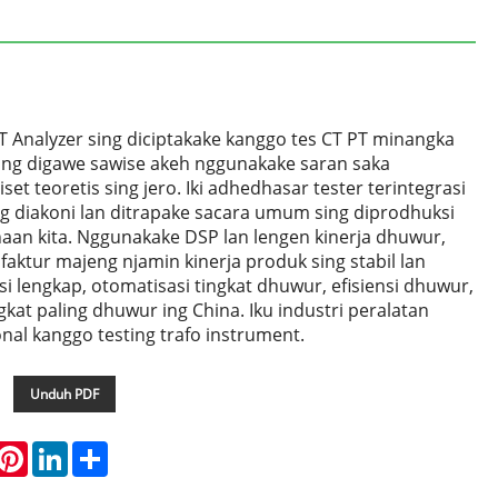
 Analyzer sing diciptakake kanggo tes CT PT minangka
ing digawe sawise akeh nggunakake saran saka
set teoretis sing jero. Iki adhedhasar tester terintegrasi
ing diakoni lan ditrapake sacara umum sing diprodhuksi
aan kita. Nggunakake DSP lan lengen kinerja dhuwur,
aktur majeng njamin kinerja produk sing stabil lan
si lengkap, otomatisasi tingkat dhuwur, efisiensi dhuwur,
ngkat paling dhuwur ing China. Iku industri peralatan
onal kanggo testing trafo instrument.
Unduh PDF
hatsApp
Pinterest
LinkedIn
Share