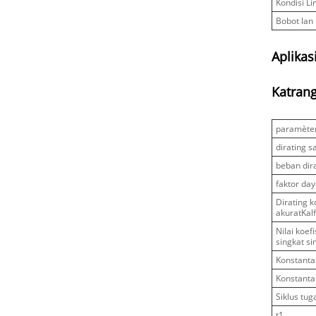
Kondisi L
Bobot lan
Aplikas
Katran
paramète
dirating s
beban dir
faktor da
Dirating 
akuratKal
Nilai koef
singkat si
Konstanta
Konstanta
Siklus tug
t1