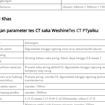
ingkungan
 Dimensi
Ukuran: 340mm × 300mm × 150
i Khas
gan parameter tes CT saka Weshine
Tes CT PT
yaiku:
r
katrangan
aiki utami
Digunakake kanggo ngitung rasio arus aktual kanthi akurat
ating
Dirating beban saka piring, faktor daya kanggo 0.8 utawa 1
ya
koefisien watesan
Pranata saka piring,default10, digunakake kanggo ngetung wa
f
komposit sing cocog
isien arus hubung
Pranata piring, standar10, digunakake kanggo ngetung punca
metrisKssc
transienterror
 wektu utami
standar: 100ms
 kaping pindho
standar: 3000ms
as
C-t1-O utawa C-t1-O-tfr-C-t2-Oï¼standar: siklus C-t1-O
Watesan wektu saiki kanggo pisanan, standar: 100ms