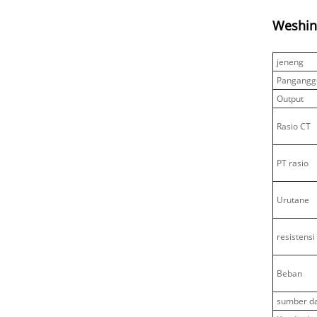
Weshin
jeneng
Pangangg
Output
Rasio CT
PT rasio
Urutane
resistens
Beban
sumber d