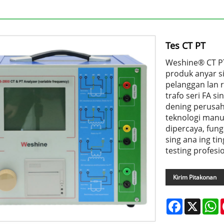
Tes CT PT
Weshine® CT PT
produk anyar s
pelanggan lan ri
trafo seri FA s
dening perusah
teknologi manuf
dipercaya, fung
sing ana ing ti
testing profesi
Kirim Pitakonan
Facebook
X
W