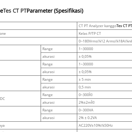
e
Tes CT PT
Parameter (Spesifikasi)
CT PT Analyzer kanggo
Tes CT P
one
Kelas P/TP CT
0~180Vrmsï¼12 Armsï¼18Aï¼nil
Range
1~30000
akurasi
± 0,05%
Range
1~30000
akurasi
± 0,05%
Range
± 5 min
akurasi
0,5 min
Range
0~300Î©
i DC
akurasi
2%±2mÎ©
Range
0~300VA
akurasi
2% ± 0.2VA
aya
AC220V±10%ï¼50Hz