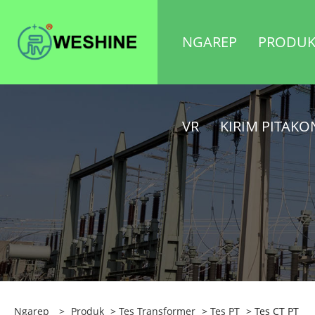
NGAREP
PRODU
VR
KIRIM PITAK
Ngarep
>
Produk
>
Tes Transformer
>
Tes PT
> Tes CT PT