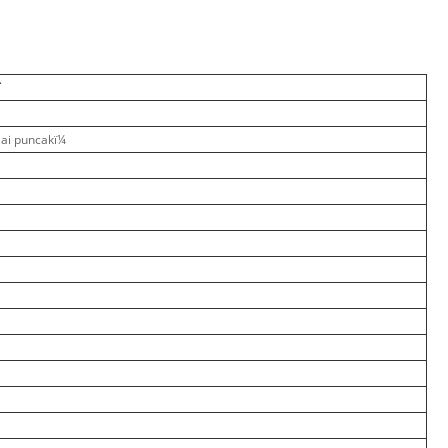
T
ai puncakï¼