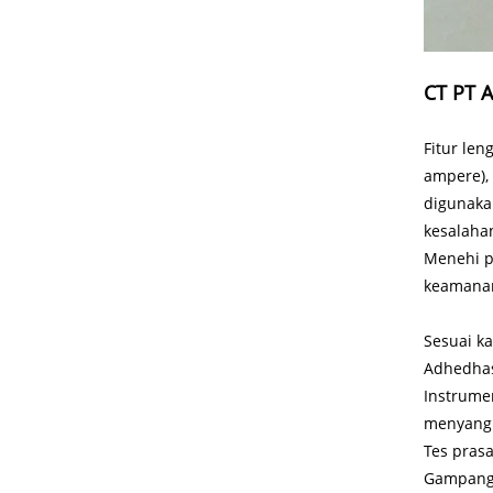
CT PT A
Fitur len
ampere), 
digunakak
kesalaha
Menehi pa
keamanan 
Sesuai ka
Adhedhasa
Instrumen
menyang 
Tes prasa
Gampang 