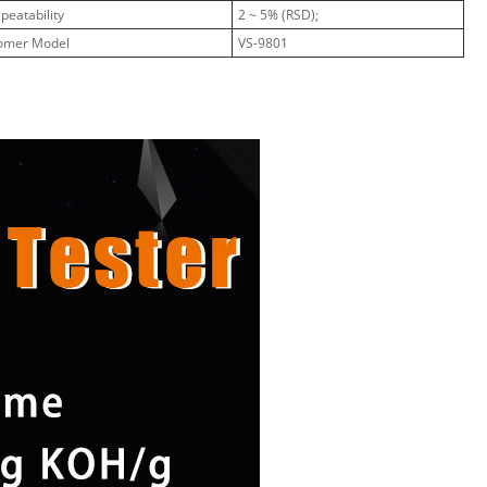
peatability
2 ~ 5% (RSD);
omer Model
VS-9801