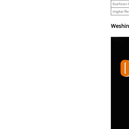
Koefisien 
tingkat R
Weshin