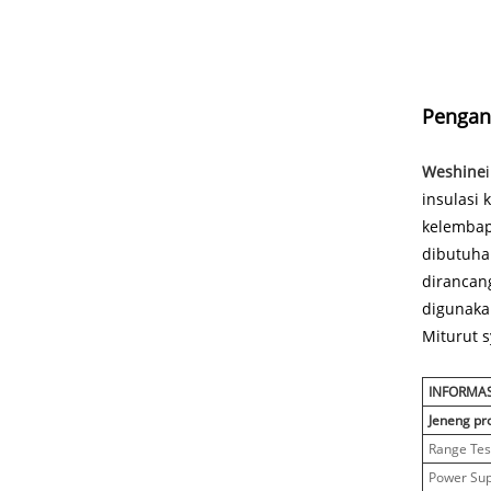
Pengan
Weshine
insulasi 
kelembap
dibutuha
dirancang
digunakak
Miturut 
INFORMA
Jeneng pr
Range Te
Power Sup