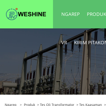
NGAREP
PRODU
VR
KIRIM PITAK
Ngarep
>
Produk
>
Tes Oli Transformator
>
Tes Kaasaman
>