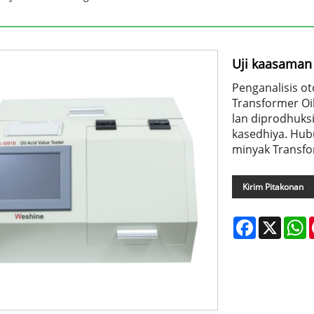
Uji kaasaman 
Penganalisis ot
Transformer Oil 
lan diprodhuksi
kasedhiya. Hubu
minyak Transfo
Kirim Pitakonan
Facebook
X
W