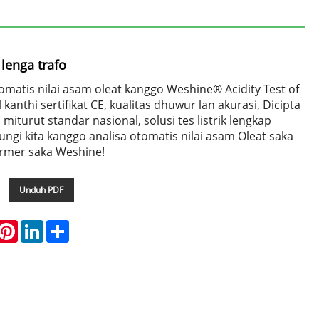
lenga trafo
omatis nilai asam oleat kanggo Weshine® Acidity Test of
kanthi sertifikat CE, kualitas dhuwur lan akurasi, Dicipta
 miturut standar nasional, solusi tes listrik lengkap
ngi kita kanggo analisa otomatis nilai asam Oleat saka
rmer saka Weshine!
Unduh PDF
hatsApp
Pinterest
LinkedIn
Share