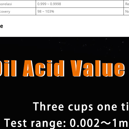
korelasi
0.999 ~ 0.9998
Re
ecovery
98 ~ 103%
N
e