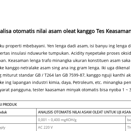
alisa otomatis nilai asam oleat kanggo Tes Keasama
iku properti mbebayani. Yen lenga dadi asam, isi banyu ing lenga dad
kertas insulasi nduwurke tumpukan. Acidity nyepetake proses oksi
an. Keasaman lenga trafo minangka ukuran konstituen asam saka
ke kanggo netralake asam sing ana ing gram lenga. Iki uga dikenal
 miturut standar GB / T264 lan GB 7599-87, kanggo nguji kanthi ak
e ing lapangan industri kimia, daya, Petroleum, etc. minangka pen
syarat pangguna, tester kaasaman minyak otomatis bisa nyoba 1 ~ 
SI PRODUK
oduk
ANALISIS OTOMATIS NILAI ASAM OLEAT UNTUK UJI AS
s
0,001 ~ 0,400 mgKOH/g
bo
ply
AC 220 V
Th