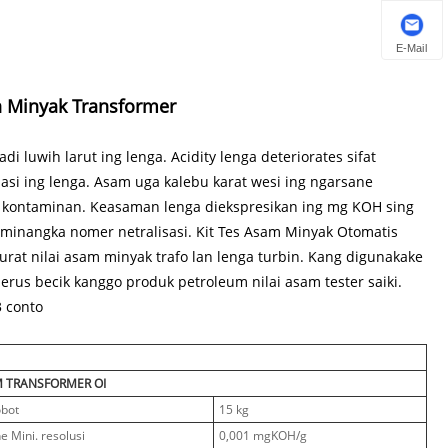
E-Mail
n Minyak Transformer
i luwih larut ing lenga. Acidity lenga deteriorates sifat
dasi ing lenga. Asam uga kalebu karat wesi ing ngarsane
 kontaminan. Keasaman lenga diekspresikan ing mg KOH sing
 minangka nomer netralisasi. Kit Tes Asam Minyak Otomatis
urat nilai asam minyak trafo lan lenga turbin. Kang digunakake
erus becik kanggo produk petroleum nilai asam tester saiki.
3 conto
AM TRANSFORMER OI
bot
15 kg
e Mini. resolusi
0,001 mgKOH/g