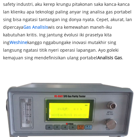
safety industri, aku kerep krungu pitakonan saka kanca-kanca
lan klienku apa teknologi paling anyar ing analisa gas portabel
sing bisa ngatasi tantangan ing donya nyata. Cepet, akurat, lan
dipercaya
Ga
s Analisis
wis ora kemewahan maneh-iku
kabutuhan kritis. Ing jantung évolusi iki prasetya kita
ing
Weshine
kanggo nggabungake inovasi mutakhir sing
langsung ngatasi titik nyeri operasi lapangan. Ayo goleki
kemajuan sing mendefinisikan ulang portabel
Analisis Gas
.