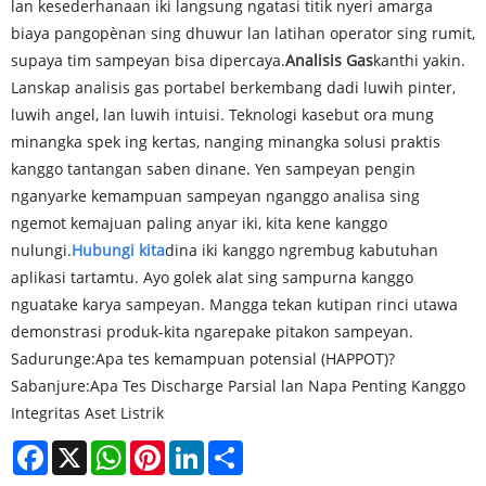
lan kesederhanaan iki langsung ngatasi titik nyeri amarga
biaya pangopènan sing dhuwur lan latihan operator sing rumit,
supaya tim sampeyan bisa dipercaya.
Analisis Gas
kanthi yakin.
Lanskap analisis gas portabel berkembang dadi luwih pinter,
luwih angel, lan luwih intuisi. Teknologi kasebut ora mung
minangka spek ing kertas, nanging minangka solusi praktis
kanggo tantangan saben dinane. Yen sampeyan pengin
nganyarke kemampuan sampeyan nganggo analisa sing
ngemot kemajuan paling anyar iki, kita kene kanggo
nulungi.
Hubungi kita
dina iki kanggo ngrembug kabutuhan
aplikasi tartamtu. Ayo golek alat sing sampurna kanggo
nguatake karya sampeyan. Mangga tekan kutipan rinci utawa
demonstrasi produk-kita ngarepake pitakon sampeyan.
Sadurunge:
Apa tes kemampuan potensial (HAPPOT)?
Sabanjure:
Apa Tes Discharge Parsial lan Napa Penting Kanggo
Integritas Aset Listrik
Facebook
X
WhatsApp
Pinterest
LinkedIn
Share