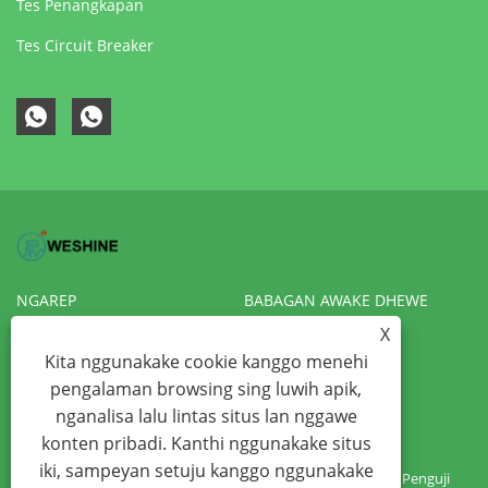
Tes Penangkapan
Tes Circuit Breaker
NGAREP
BABAGAN AWAKE DHEWE
X
PRODUK
KABAR
Kita nggunakake cookie kanggo menehi
NGUNDHUH
KIRIM PITAKONAN
pengalaman browsing sing luwih apik,
nganalisa lalu lintas situs lan nggawe
HUBUNGI KITA
VR
konten pribadi. Kanthi nggunakake situs
iki, sampeyan setuju kanggo nggunakake
Hak Cipta © 2022 Weshine Electric Manufacturing Co., Ltd. - Penguji