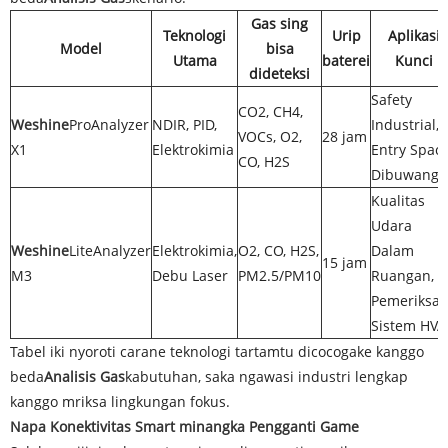
Gas sing
Teknologi
Urip
Aplikasi
Model
bisa
Utama
baterei
Kunci
dideteksi
Safety
CO2, CH4,
Weshine
ProAnalyzer
NDIR, PID,
Industrial,
VOCs, O2,
28 jam
X1
Elektrokimia
Entry Spac
CO, H2S
Dibuwang
Kualitas
Udara
Weshine
LiteAnalyzer
Elektrokimia,
O2, CO, H2S,
Dalam
15 jam
M3
Debu Laser
PM2.5/PM10
Ruangan,
Pemeriksa
Sistem HVA
Tabel iki nyoroti carane teknologi tartamtu dicocogake kanggo
beda
Analisis Gas
kabutuhan, saka ngawasi industri lengkap
kanggo mriksa lingkungan fokus.
Napa Konektivitas Smart minangka Pengganti Game