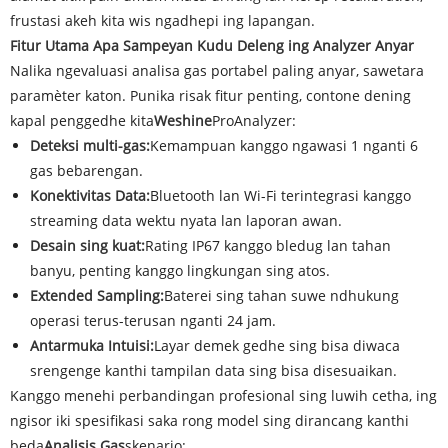
frustasi akeh kita wis ngadhepi ing lapangan.
Fitur Utama Apa Sampeyan Kudu Deleng ing Analyzer Anyar
Nalika ngevaluasi analisa gas portabel paling anyar, sawetara
paramèter katon. Punika risak fitur penting, contone dening
kapal penggedhe kita
Weshine
ProAnalyzer:
Deteksi multi-gas:
Kemampuan kanggo ngawasi 1 nganti 6
gas bebarengan.
Konektivitas Data:
Bluetooth lan Wi-Fi terintegrasi kanggo
streaming data wektu nyata lan laporan awan.
Desain sing kuat:
Rating IP67 kanggo bledug lan tahan
banyu, penting kanggo lingkungan sing atos.
Extended Sampling:
Baterei sing tahan suwe ndhukung
operasi terus-terusan nganti 24 jam.
Antarmuka Intuisi:
Layar demek gedhe sing bisa diwaca
srengenge kanthi tampilan data sing bisa disesuaikan.
Kanggo menehi perbandingan profesional sing luwih cetha, ing
ngisor iki spesifikasi saka rong model sing dirancang kanthi
beda
Analisis Gas
skenario: