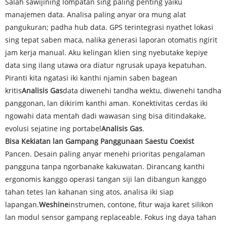
Salah sawijining lompatan sing paling penting yaiku
manajemen data. Analisa paling anyar ora mung alat
pangukuran; padha hub data. GPS terintegrasi nyathet lokasi
sing tepat saben maca, nalika generasi laporan otomatis ngirit
jam kerja manual. Aku kelingan klien sing nyebutake kepiye
data sing ilang utawa ora diatur ngrusak upaya kepatuhan.
Piranti kita ngatasi iki kanthi njamin saben bagean
kritis
Analisis Gas
data diwenehi tandha wektu, diwenehi tandha
panggonan, lan dikirim kanthi aman. Konektivitas cerdas iki
ngowahi data mentah dadi wawasan sing bisa ditindakake,
evolusi sejatine ing portabel
Analisis Gas
.
Bisa Kekiatan lan Gampang Panggunaan Saestu Coexist
Pancen. Desain paling anyar menehi prioritas pengalaman
pangguna tanpa ngorbanake kakuwatan. Dirancang kanthi
ergonomis kanggo operasi tangan siji lan dibangun kanggo
tahan tetes lan kahanan sing atos, analisa iki siap
lapangan.
Weshine
instrumen, contone, fitur waja karet silikon
lan modul sensor gampang replaceable. Fokus ing daya tahan