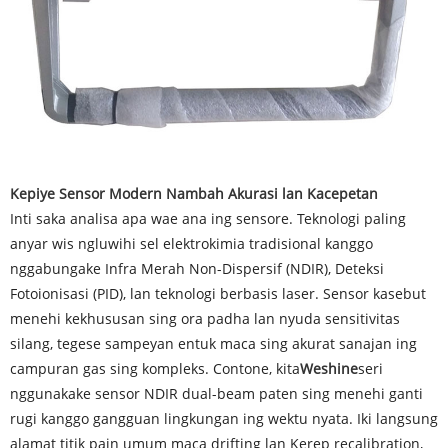
Kepiye Sensor Modern Nambah Akurasi lan Kacepetan
Inti saka analisa apa wae ana ing sensore. Teknologi paling
anyar wis ngluwihi sel elektrokimia tradisional kanggo
nggabungake Infra Merah Non-Dispersif (NDIR), Deteksi
Fotoionisasi (PID), lan teknologi berbasis laser. Sensor kasebut
menehi kekhususan sing ora padha lan nyuda sensitivitas
silang, tegese sampeyan entuk maca sing akurat sanajan ing
campuran gas sing kompleks. Contone, kita
Weshine
seri
nggunakake sensor NDIR dual-beam paten sing menehi ganti
rugi kanggo gangguan lingkungan ing wektu nyata. Iki langsung
alamat titik pain umum maca drifting lan Kerep recalibration,