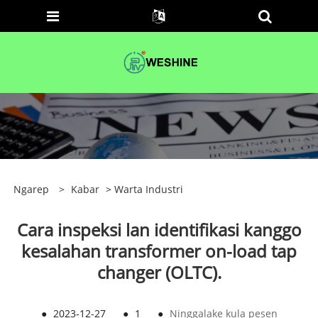
Ngarep
>
Kabar
>
Warta Industri
Cara inspeksi lan identifikasi kanggo
kesalahan transformer on-load tap
changer (OLTC).
●
2023-12-27
●
1
●
Ninggalake kula pesen