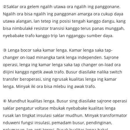
②Saklar ora gelem ngalih utawa ora ngalih ing panggonane.
Ngalih ora bisa ngalih ing panggonan amarga ora cukup daya
utawa alangan, lan tetep ing posisi tengah kanggo dangu, kang
bisa nimbulaké resistor transisi kanggo terus panas munggah,
nyebabake trafo kanggo trip lan ngganggu sumber daya.
③ Lenga bocor saka kamar lenga. Kamar lenga saka tap-
changer on-load minangka tank lenga independen. Sajrone
operasi, lenga ing kamar lenga saka tap changer on-load ora
diijini kanggo ngetik awak trafo. Busur diasilake nalika switch
transfer beroperasi, sing ngrusak kualitas lenga ing kamar
lenga. Minyak iki ora bisa mlebu ing awak trafo.
④ Mundhut kualitas lenga. Busur sing diasilake sajrone operasi
saklar pengatur voltase mbukak nyebabake kualitas lenga
rusak lan tingkat insulasi saklar mudhun. Minyak transformator
nduweni fungsi insulasi, pemadam busur, pendinginan,
pelumasan, lan anti korosi. Rusak kualitas lenga bakal