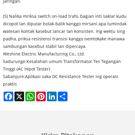
jaringan.
(5) Nalika mriksa switch on-load trafo, bagian inti saklar kudu
dicopot lan diputar bolak-balik kanggo mirsani apa tumindak
watesan kontak kasebut lancar lan konsisten. Ing wektu sing
padha, priksa resistensi transisi kanggo nemtokake manawa
sambungan kasebut stabil lan dipercaya.
Weshine Electric Manufacturing Co., Ltd.
Sadurunge:
Kesalahan umum Transformator Tes Tegangan
Tinggi (AC Hipot Tester)
Sabanjure:
Aplikasi saka DC Resistance Tester ing operasi
praktis
Facebook
X
WhatsApp
Pinterest
LinkedIn
Share