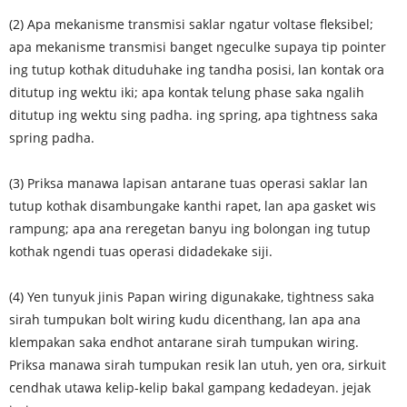
(2) Apa mekanisme transmisi saklar ngatur voltase fleksibel;
apa mekanisme transmisi banget ngeculke supaya tip pointer
ing tutup kothak dituduhake ing tandha posisi, lan kontak ora
ditutup ing wektu iki; apa kontak telung phase saka ngalih
ditutup ing wektu sing padha. ing spring, apa tightness saka
spring padha.
(3) Priksa manawa lapisan antarane tuas operasi saklar lan
tutup kothak disambungake kanthi rapet, lan apa gasket wis
rampung; apa ana reregetan banyu ing bolongan ing tutup
kothak ngendi tuas operasi didadekake siji.
(4) Yen tunyuk jinis Papan wiring digunakake, tightness saka
sirah tumpukan bolt wiring kudu dicenthang, lan apa ana
klempakan saka endhot antarane sirah tumpukan wiring.
Priksa manawa sirah tumpukan resik lan utuh, yen ora, sirkuit
cendhak utawa kelip-kelip bakal gampang kedadeyan. jejak