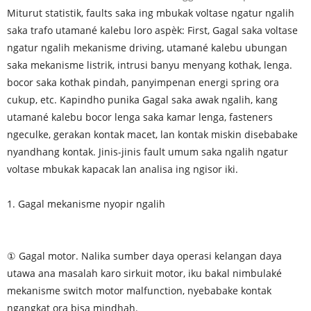
Miturut statistik, faults saka ing mbukak voltase ngatur ngalih
saka trafo utamané kalebu loro aspèk: First, Gagal saka voltase
ngatur ngalih mekanisme driving, utamané kalebu ubungan
saka mekanisme listrik, intrusi banyu menyang kothak, lenga.
bocor saka kothak pindah, panyimpenan energi spring ora
cukup, etc. Kapindho punika Gagal saka awak ngalih, kang
utamané kalebu bocor lenga saka kamar lenga, fasteners
ngeculke, gerakan kontak macet, lan kontak miskin disebabake
nyandhang kontak. Jinis-jinis fault umum saka ngalih ngatur
voltase mbukak kapacak lan analisa ing ngisor iki.
1. Gagal mekanisme nyopir ngalih
① Gagal motor. Nalika sumber daya operasi kelangan daya
utawa ana masalah karo sirkuit motor, iku bakal nimbulaké
mekanisme switch motor malfunction, nyebabake kontak
ngangkat ora bisa mindhah.