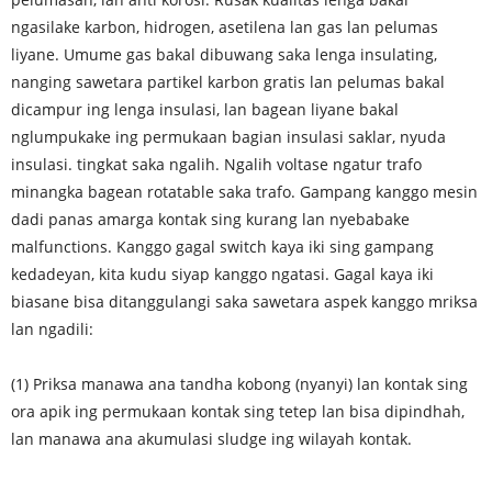
ngasilake karbon, hidrogen, asetilena lan gas lan pelumas
liyane. Umume gas bakal dibuwang saka lenga insulating,
nanging sawetara partikel karbon gratis lan pelumas bakal
dicampur ing lenga insulasi, lan bagean liyane bakal
nglumpukake ing permukaan bagian insulasi saklar, nyuda
insulasi. tingkat saka ngalih. Ngalih voltase ngatur trafo
minangka bagean rotatable saka trafo. Gampang kanggo mesin
dadi panas amarga kontak sing kurang lan nyebabake
malfunctions. Kanggo gagal switch kaya iki sing gampang
kedadeyan, kita kudu siyap kanggo ngatasi. Gagal kaya iki
biasane bisa ditanggulangi saka sawetara aspek kanggo mriksa
lan ngadili:
(1) Priksa manawa ana tandha kobong (nyanyi) lan kontak sing
ora apik ing permukaan kontak sing tetep lan bisa dipindhah,
lan manawa ana akumulasi sludge ing wilayah kontak.