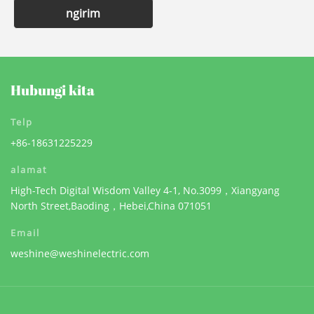
ngirim
Hubungi kita
Telp
+86-18631225229
alamat
High-Tech Digital Wisdom Valley 4-1, No.3099，Xiangyang
North Street,Baoding，Hebei,China 071051
Email
weshine@weshinelectric.com